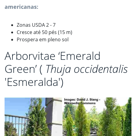
americanas:
Zonas USDA 2 - 7
Cresce até 50 pés (15 m)
Prospera em pleno sol
Arborvitae ‘Emerald
Green’ (
Thuja occidentalis
'Esmeralda')