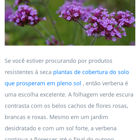
Se você estiver procurando por produtos
resistentes à seca
plantas de cobertura do solo
que prosperam em pleno sol
, então verbena é
uma escolha excelente. A folhagem verde escura
contrasta com os belos cachos de flores rosas,
brancas e roxas. Mesmo em um jardim
desidratado e com um sol forte, a verbena
continua a florescer até o final do outono.