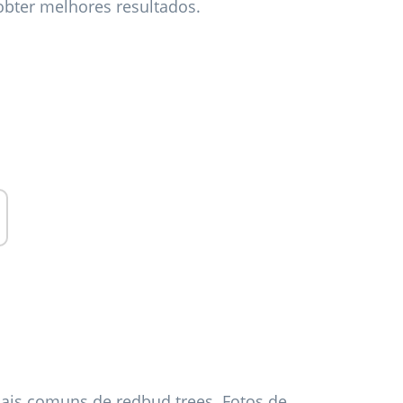
obter melhores resultados.
mais comuns de redbud trees. Fotos de