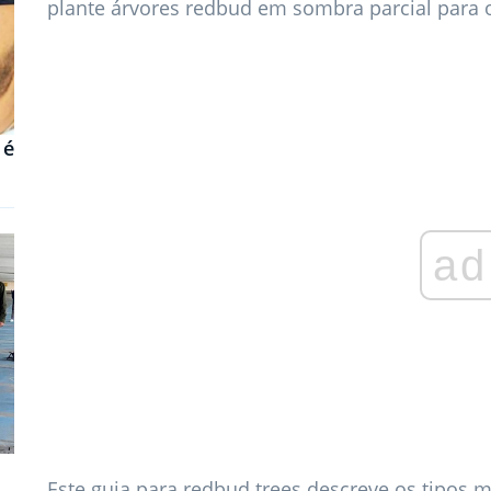
plante árvores redbud em sombra parcial para 
 é
ad
Este guia para redbud trees descreve os tipos 