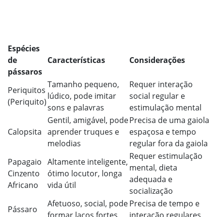
Espécies
de
Características
Considerações
pássaros
Tamanho pequeno,
Requer interação
Periquitos
lúdico, pode imitar
social regular e
(Periquito)
sons e palavras
estimulação mental
Gentil, amigável, pode
Precisa de uma gaiola
Calopsita
aprender truques e
espaçosa e tempo
melodias
regular fora da gaiola
Requer estimulação
Papagaio
Altamente inteligente,
mental, dieta
Cinzento
ótimo locutor, longa
adequada e
Africano
vida útil
socialização
Afetuoso, social, pode
Precisa de tempo e
Pássaro
formar laços fortes
interação regulares