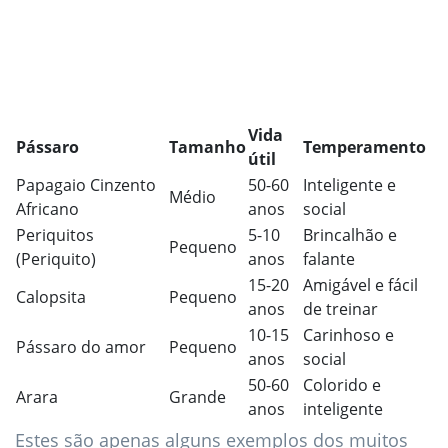
Vida
Pássaro
Tamanho
Temperamento
útil
Papagaio Cinzento
50-60
Inteligente e
Médio
Africano
anos
social
Periquitos
5-10
Brincalhão e
Pequeno
(Periquito)
anos
falante
15-20
Amigável e fácil
Calopsita
Pequeno
anos
de treinar
10-15
Carinhoso e
Pássaro do amor
Pequeno
anos
social
50-60
Colorido e
Arara
Grande
anos
inteligente
Estes são apenas alguns exemplos dos muitos