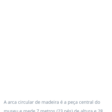
A arca circular de madeira é a peça central do
museu e mede 7 metros (23 pés) de altura e 28