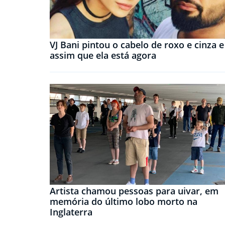
VJ Bani pintou o cabelo de roxo e cinza e
assim que ela está agora
Artista chamou pessoas para uivar, em
memória do último lobo morto na
Inglaterra