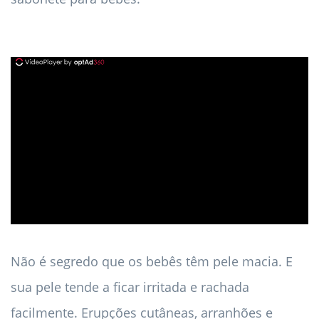
ad
Não é segredo que os bebês têm pele macia. E
sua pele tende a ficar irritada e rachada
facilmente. Erupções cutâneas, arranhões e