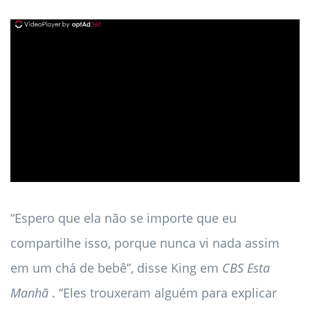
ad
“Espero que ela não se importe que eu
compartilhe isso, porque nunca vi nada assim
em um chá de bebê”, disse King em
CBS Esta
Manhã
. “Eles trouxeram alguém para explicar