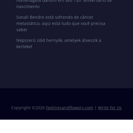
homenageia Gandhi em seu 150º aniversário de
nascimento
Sonali Bendre está sofrendo de câncer
metastático; aqui está tudo que você precisa
saber
Népszerű zöld hernyók, amelyek átveszik a
kerteket
Copyright ©
2026
feelingsandflowers.com
|
Write for Us