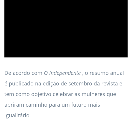
ad
De acordo com
O Independente
, o resumo anual
é publicado na edição de setembro da revista e
tem como objetivo celebrar as mulheres que
abriram caminho para um futuro mais
igualitário.