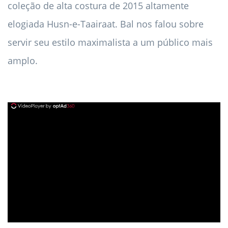
coleção de alta costura de 2015 altamente
elogiada Husn-e-Taairaat. Bal nos falou sobre
servir seu estilo maximalista a um público mais
amplo.
ad