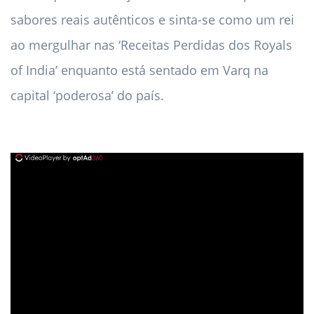
sabores reais autênticos e sinta-se como um rei
ao mergulhar nas ‘Receitas Perdidas dos Royals
of India’ enquanto está sentado em Varq na
capital ‘poderosa’ do país.
ad