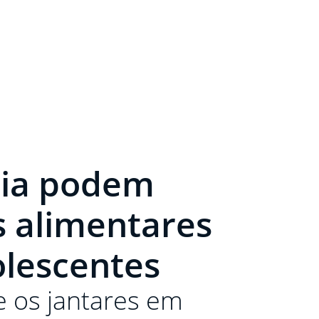
lia podem
 alimentares
olescentes
e os jantares em