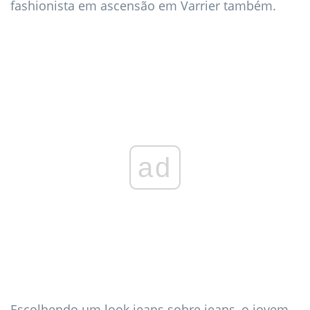
fashionista em ascensão em Varrier também.
ad
Escolhendo um look jeans sobre jeans, o jovem