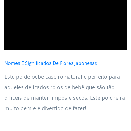
ad
Nomes E Significados De Flores Japonesas
Este pó de bebê caseiro natural é perfeito para
aqueles delicados rolos de bebê que são tão
difíceis de manter limpos e secos. Este pó cheira
muito bem e é divertido de fazer!